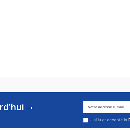
rd'hui
J'ai lu et accepté la