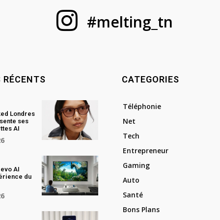
#melting_tn
S RÉCENTS
CATEGORIES
Téléphonie
ked Londres
Net
sente ses
ttes AI
Tech
26
Entrepreneur
Gaming
evo AI
périence du
Auto
Santé
26
Bons Plans