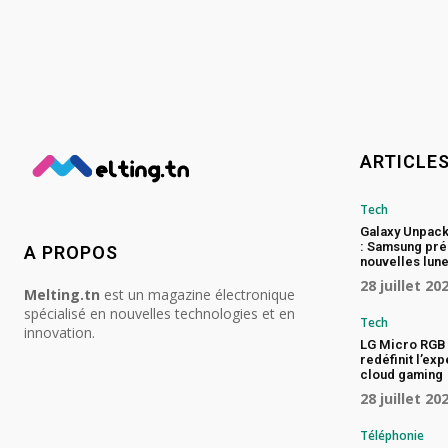
ARTICLE
Tech
Galaxy Unpac
: Samsung pré
A PROPOS
nouvelles lune
28 juillet 20
Melting.tn
est un magazine électronique
spécialisé en nouvelles technologies et en
Tech
innovation.
LG Micro RGB 
redéfinit l’ex
cloud gaming
28 juillet 20
Téléphonie