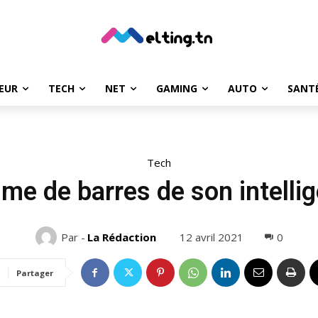
EUR
TECH
NET
GAMING
AUTO
SANT
Tech
me de barres de son intelli
12 avril 2021
0
Par -
La Rédaction
Partager