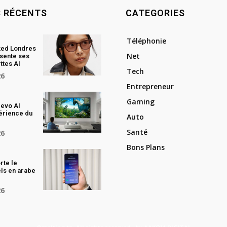
S RÉCENTS
CATEGORIES
Téléphonie
ked Londres
Net
sente ses
ttes AI
Tech
26
Entrepreneur
Gaming
evo AI
périence du
Auto
Santé
26
Bons Plans
rte le
els en arabe
I
26