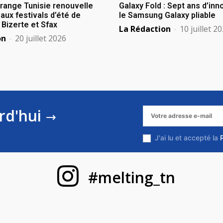
Orange Tunisie renouvelle
Galaxy Fold : Sept ans d’in
aux festivals d’été de
le Samsung Galaxy pliable
izerte et Sfax
La Rédaction
-
10 juillet 2
on
-
20 juillet 2026
rd'hui
J'ai lu et accepté la
#melting_tn