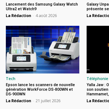
Lancement des Samsung Galaxy Watch
Galaxy Unpa
Ultra2 et Watch9
présente se
La Rédaction
-
4 août 2026
La Rédacti
Tech
Téléphonie
Epson lance les scanners de nouvelle
Yalla Jaw : 
génération WorkForce DS-800WN et
son soutien 
DS-900WN
Hammamet, B
La Rédaction
-
21 juillet 2026
La Rédacti