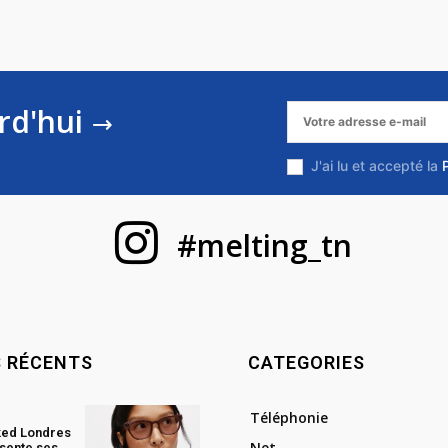
rd'hui
J'ai lu et accepté la
#melting_tn
S RÉCENTS
CATEGORIES
Téléphonie
ked Londres
Net
sente ses