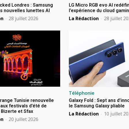
cked Londres : Samsung
LG Micro RGB evo AI redéfin
s nouvelles lunettes AI
l’expérience du cloud gami
on
-
28 juillet 2026
La Rédaction
-
28 juillet 2
Téléphonie
Orange Tunisie renouvelle
Galaxy Fold : Sept ans d’in
aux festivals d’été de
le Samsung Galaxy pliable
izerte et Sfax
La Rédaction
-
10 juillet 2
on
-
20 juillet 2026