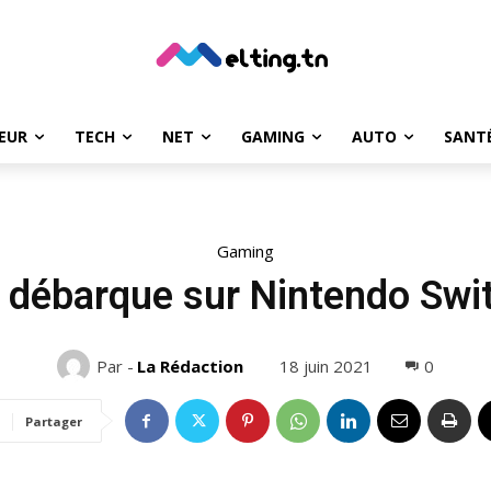
EUR
TECH
NET
GAMING
AUTO
SANT
Gaming
débarque sur Nintendo Switc
18 juin 2021
0
Par -
La Rédaction
Partager