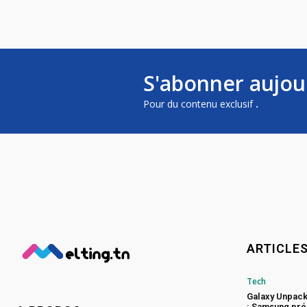
S'abonner aujou
Pour du contenu exclusif
.
ARTICLE
Tech
Galaxy Unpac
: Samsung pré