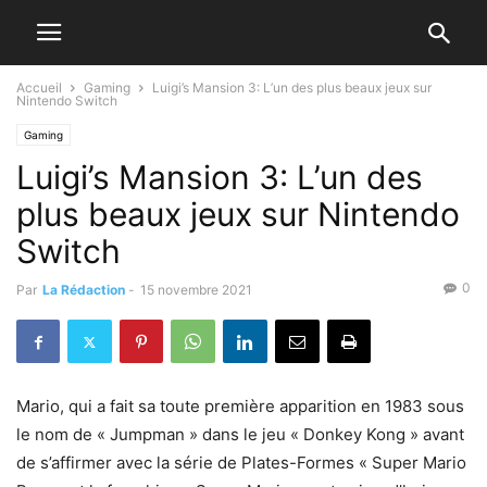
Accueil
Gaming
Luigi’s Mansion 3: L’un des plus beaux jeux sur
Nintendo Switch
Gaming
Luigi’s Mansion 3: L’un des
plus beaux jeux sur Nintendo
Switch
0
Par
La Rédaction
-
15 novembre 2021
Mario, qui a fait sa toute première apparition en 1983 sous
le nom de « Jumpman » dans le jeu « Donkey Kong » avant
de s’affirmer avec la série de Plates-Formes « Super Mario