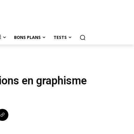
É
BONS PLANS
TESTS
ions en graphisme