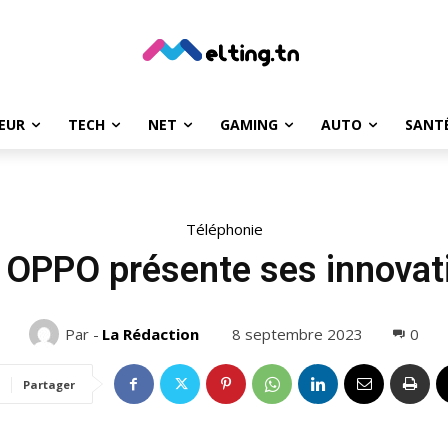
EUR
TECH
NET
GAMING
AUTO
SANT
Téléphonie
OPPO présente ses innovat
8 septembre 2023
0
Par -
La Rédaction
Partager