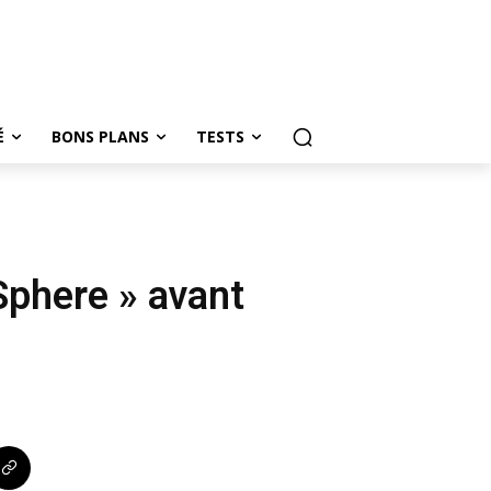
É
BONS PLANS
TESTS
Sphere » avant