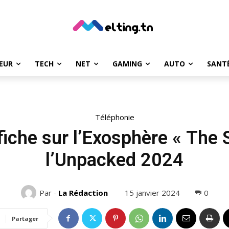
EUR
TECH
NET
GAMING
AUTO
SANT
Téléphonie
iche sur l’Exosphère « The 
l’Unpacked 2024
15 janvier 2024
0
Par -
La Rédaction
Partager