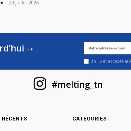
on
-
20 juillet 2026
rd'hui
J'ai lu et accepté la
#melting_tn
S RÉCENTS
CATEGORIES