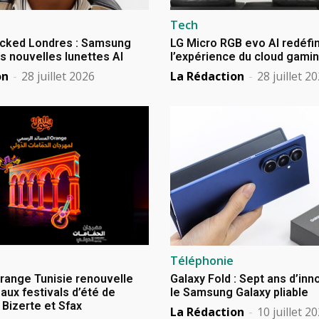
Tech
cked Londres : Samsung
LG Micro RGB evo AI redéfin
s nouvelles lunettes AI
l’expérience du cloud gami
on
-
28 juillet 2026
La Rédaction
-
28 juillet 2
Téléphonie
Orange Tunisie renouvelle
Galaxy Fold : Sept ans d’in
aux festivals d’été de
le Samsung Galaxy pliable
izerte et Sfax
La Rédaction
-
10 juillet 2