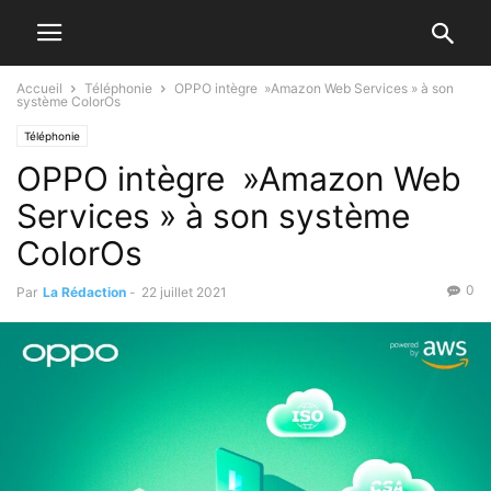
Accueil
Téléphonie
OPPO intègre »Amazon Web Services » à son
système ColorOs
Téléphonie
OPPO intègre »Amazon Web
Services » à son système
ColorOs
0
Par
La Rédaction
-
22 juillet 2021