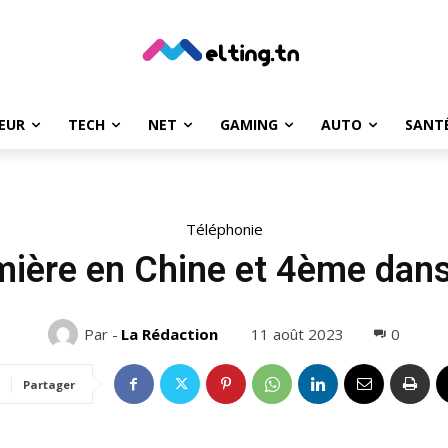
EUR
TECH
NET
GAMING
AUTO
SANT
Téléphonie
ière en Chine et 4ème dan
11 août 2023
0
Par -
La Rédaction
Partager