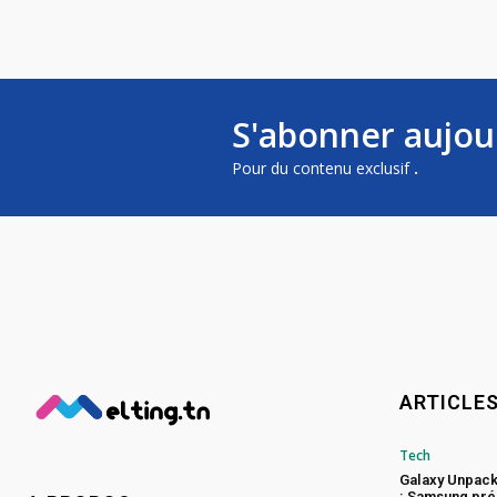
S'abonner aujou
Pour du contenu exclusif
.
ARTICLE
Tech
Galaxy Unpac
: Samsung pré