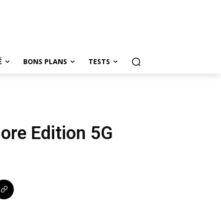
É
BONS PLANS
TESTS
ore Edition 5G