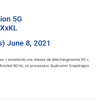
tion 5G
oXxKL
s)
June 8, 2021
vec « excellente une vitesse de téléchargements 5G »,
d Amoled 90 Hz, un processeur Qualcomm Snapdragon