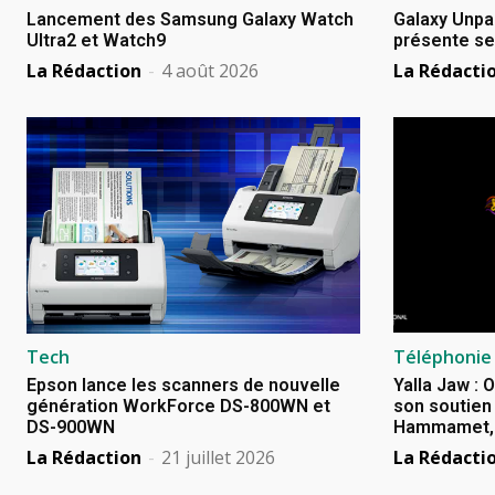
Lancement des Samsung Galaxy Watch
Galaxy Unpa
Ultra2 et Watch9
présente se
La Rédaction
-
4 août 2026
La Rédacti
Tech
Téléphonie
Epson lance les scanners de nouvelle
Yalla Jaw : 
génération WorkForce DS-800WN et
son soutien 
DS-900WN
Hammamet, B
La Rédaction
-
21 juillet 2026
La Rédacti