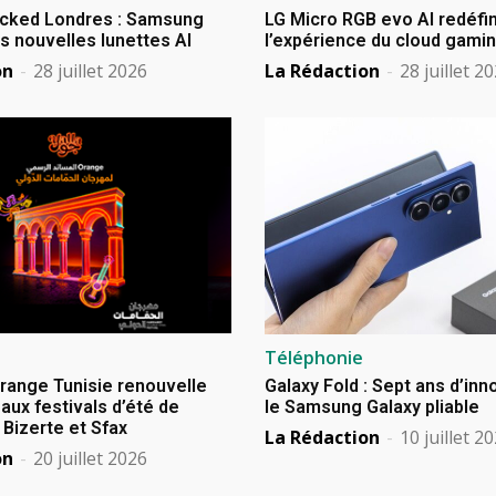
cked Londres : Samsung
LG Micro RGB evo AI redéfin
s nouvelles lunettes AI
l’expérience du cloud gami
on
-
28 juillet 2026
La Rédaction
-
28 juillet 2
Téléphonie
Orange Tunisie renouvelle
Galaxy Fold : Sept ans d’in
aux festivals d’été de
le Samsung Galaxy pliable
izerte et Sfax
La Rédaction
-
10 juillet 2
on
-
20 juillet 2026