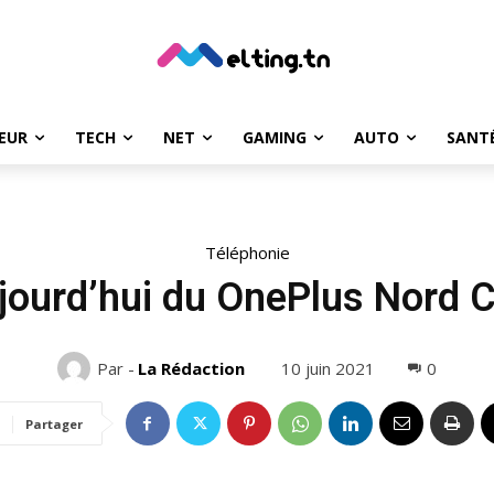
EUR
TECH
NET
GAMING
AUTO
SANT
Téléphonie
ourd’hui du OnePlus Nord C
10 juin 2021
0
Par -
La Rédaction
Partager