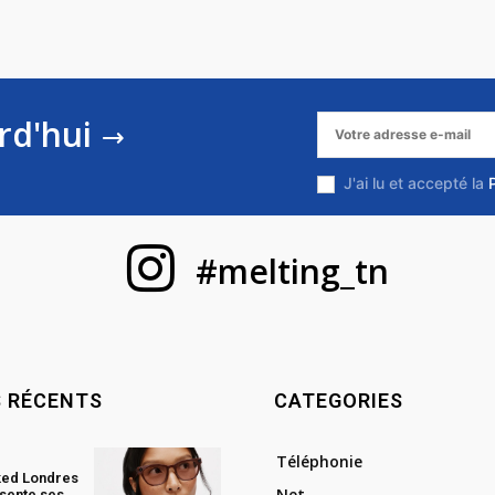
rd'hui
J'ai lu et accepté la
#melting_tn
S RÉCENTS
CATEGORIES
Téléphonie
ked Londres
Net
sente ses