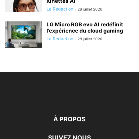
lunettes AI
La Rédaction
-
28 juillet 2026
LG Micro RGB evo AI redéfinit
l’expérience du cloud gaming
La Rédaction
-
28 juillet 2026
À PROPOS
SUIVEZ NOUS