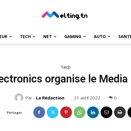
EUR
TECH
NET
GAMING
AUTO
SANT
Tech
ctronics organise le Medi
21 avril 2022
0
Par -
La Rédaction
Partager