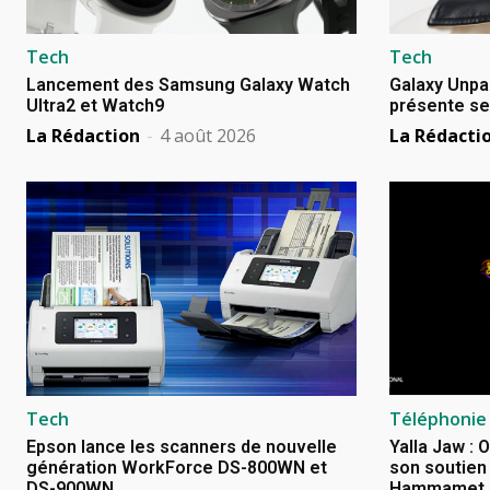
Tech
Tech
Lancement des Samsung Galaxy Watch
Galaxy Unpa
Ultra2 et Watch9
présente se
La Rédaction
-
4 août 2026
La Rédacti
Tech
Téléphonie
Epson lance les scanners de nouvelle
Yalla Jaw : 
génération WorkForce DS-800WN et
son soutien 
DS-900WN
Hammamet, B