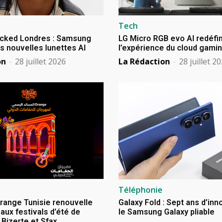
Tech
cked Londres : Samsung
LG Micro RGB evo AI redéfin
s nouvelles lunettes AI
l’expérience du cloud gami
on
-
28 juillet 2026
La Rédaction
-
28 juillet 2
Téléphonie
Orange Tunisie renouvelle
Galaxy Fold : Sept ans d’in
aux festivals d’été de
le Samsung Galaxy pliable
izerte et Sfax