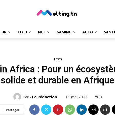
EUR
TECH
NET
GAMING
AUTO
SANT
Tech
 Africa : Pour un écosyst
solide et durable en Afrique
11 mai 2023
0
Par -
La Rédaction
Partager