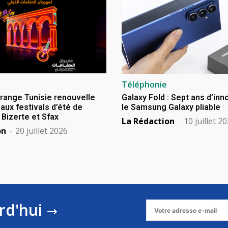
Téléphonie
Orange Tunisie renouvelle
Galaxy Fold : Sept ans d’in
aux festivals d’été de
le Samsung Galaxy pliable
izerte et Sfax
La Rédaction
-
10 juillet 2
on
-
20 juillet 2026
rd'hui