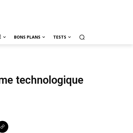
É
BONS PLANS
TESTS
ème technologique