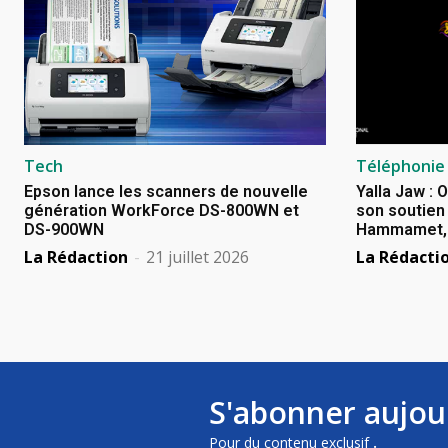
Tech
Téléphonie
Epson lance les scanners de nouvelle
Yalla Jaw : 
génération WorkForce DS-800WN et
son soutien 
DS-900WN
Hammamet, B
La Rédaction
-
21 juillet 2026
La Rédacti
S'abonner aujou
Pour du contenu exclusif
.