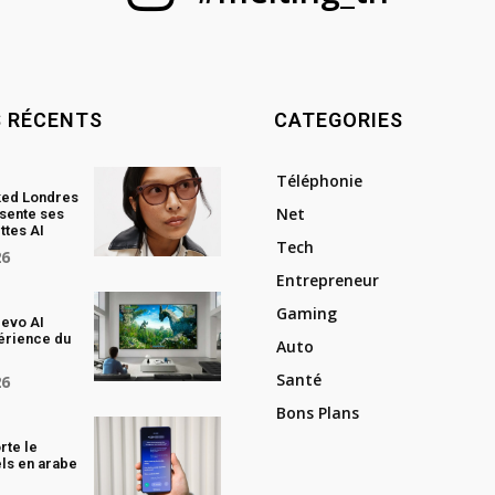
S RÉCENTS
CATEGORIES
Téléphonie
ked Londres
Net
sente ses
ttes AI
Tech
26
Entrepreneur
Gaming
evo AI
périence du
Auto
Santé
26
Bons Plans
rte le
els en arabe
I