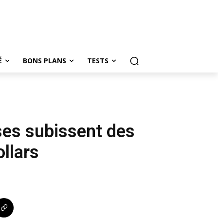
É
BONS PLANS
TESTS
ses subissent des
ollars