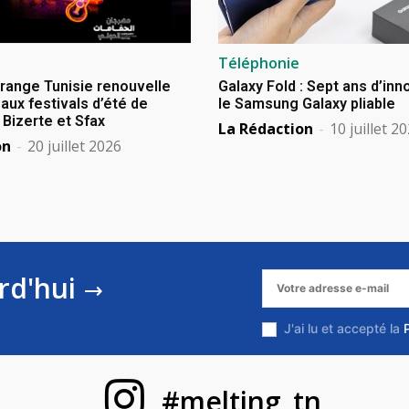
Téléphonie
Orange Tunisie renouvelle
Galaxy Fold : Sept ans d’in
aux festivals d’été de
le Samsung Galaxy pliable
izerte et Sfax
La Rédaction
-
10 juillet 2
on
-
20 juillet 2026
rd'hui
J'ai lu et accepté la
#melting_tn