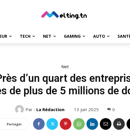
EUR
TECH
NET
GAMING
AUTO
SANT
Net
Près d’un quart des entrepri
s de plus de 5 millions de d
13 juin 2025
0
Par -
La Rédaction
Partager