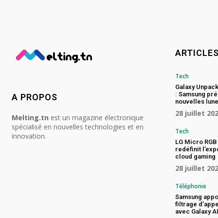
ARTICLE
Tech
Galaxy Unpac
: Samsung pré
A PROPOS
nouvelles lune
28 juillet 20
Melting.tn
est un magazine électronique
spécialisé en nouvelles technologies et en
Tech
innovation.
LG Micro RGB 
redéfinit l’ex
cloud gaming
28 juillet 20
Téléphonie
Samsung appo
filtrage d’app
avec Galaxy A