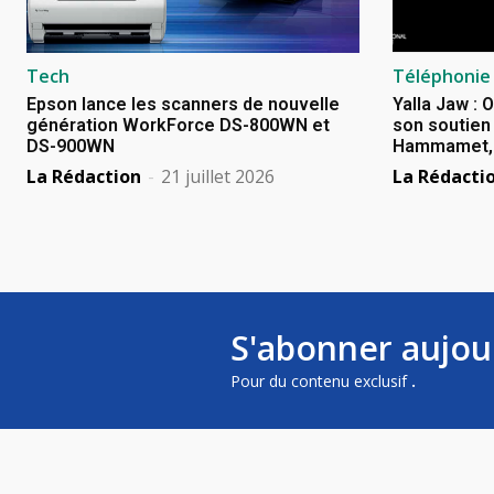
Tech
Téléphonie
Epson lance les scanners de nouvelle
Yalla Jaw : 
génération WorkForce DS-800WN et
son soutien 
DS-900WN
Hammamet, B
La Rédaction
-
21 juillet 2026
La Rédacti
S'abonner aujou
Pour du contenu exclusif
.