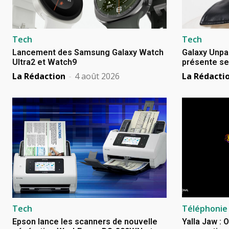
Tech
Tech
Lancement des Samsung Galaxy Watch
Galaxy Unpa
Ultra2 et Watch9
présente se
La Rédaction
-
4 août 2026
La Rédacti
Tech
Téléphonie
Epson lance les scanners de nouvelle
Yalla Jaw : 