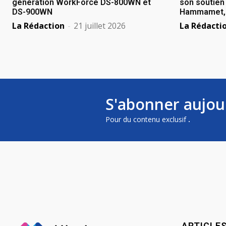
génération WorkForce DS-800WN et
son soutien 
DS-900WN
Hammamet, B
La Rédaction
-
21 juillet 2026
La Rédacti
S'abonner aujou
Pour du contenu exclusif
.
ARTICLE