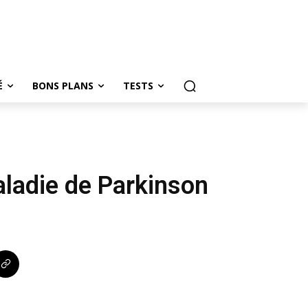
É
BONS PLANS
TESTS
 maladie de Parkinson