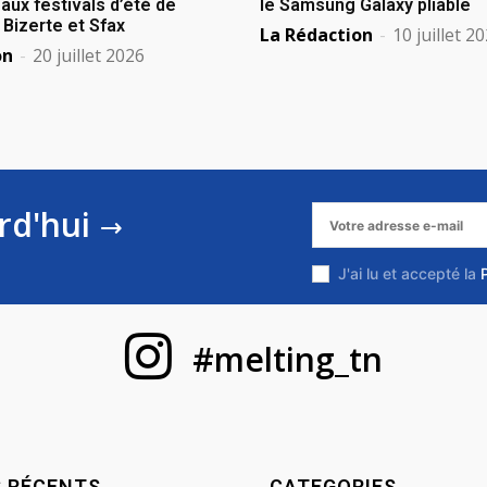
aux festivals d’été de
le Samsung Galaxy pliable
izerte et Sfax
La Rédaction
-
10 juillet 2
on
-
20 juillet 2026
rd'hui
J'ai lu et accepté la
#melting_tn
S RÉCENTS
CATEGORIES