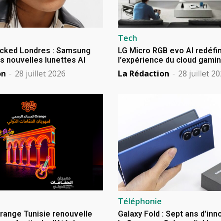
Tech
cked Londres : Samsung
LG Micro RGB evo AI redéfin
s nouvelles lunettes AI
l’expérience du cloud gami
on
-
28 juillet 2026
La Rédaction
-
28 juillet 2
Téléphonie
Orange Tunisie renouvelle
Galaxy Fold : Sept ans d’in