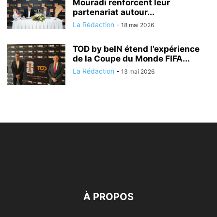
Mouradi renforcent leur
partenariat autour...
La Rédaction
-
18 mai 2026
TOD by beIN étend l’expérience
de la Coupe du Monde FIFA...
La Rédaction
-
13 mai 2026
À PROPOS