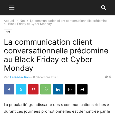
Accueil
Net
La communication client conversationnelle prédomine
au Black Friday et Cyber Monday
Net
La communication client
conversationnelle prédomine
au Black Friday et Cyber
Monday
0
Par
La Rédaction
-
8 décembre 2023
La popularité grandissante des « communications riches »
durant ces journées promotionnelles est démontrée par le