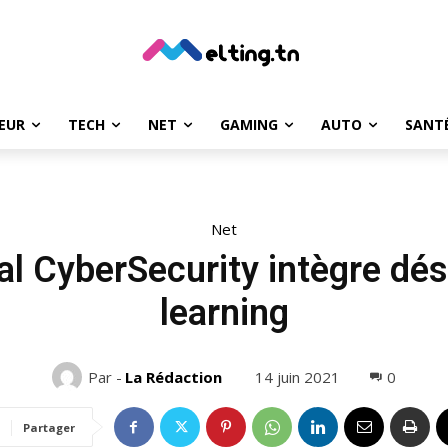
EUR
TECH
NET
GAMING
AUTO
SANT
Net
al CyberSecurity intègre d
learning
14 juin 2021
0
Par -
La Rédaction
Partager