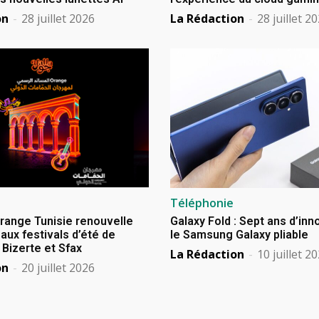
on
-
28 juillet 2026
La Rédaction
-
28 juillet 2
Téléphonie
Orange Tunisie renouvelle
Galaxy Fold : Sept ans d’in
aux festivals d’été de
le Samsung Galaxy pliable
izerte et Sfax
La Rédaction
-
10 juillet 2
on
-
20 juillet 2026