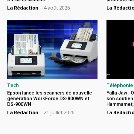
La Rédaction
-
4 août 2026
La Rédacti
Tech
Téléphonie
Epson lance les scanners de nouvelle
Yalla Jaw : 
génération WorkForce DS-800WN et
son soutien 
DS-900WN
Hammamet, B
La Rédaction
-
21 juillet 2026
La Rédacti