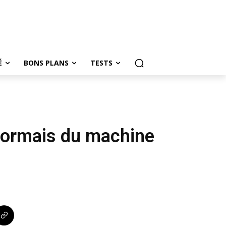
É
BONS PLANS
TESTS
ésormais du machine