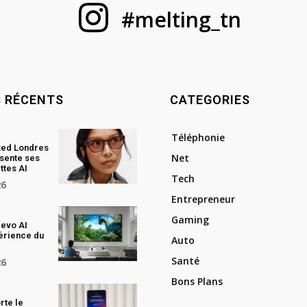
#melting_tn
S RÉCENTS
CATEGORIES
Téléphonie
ked Londres
Net
sente ses
ttes AI
Tech
26
Entrepreneur
Gaming
evo AI
périence du
Auto
Santé
26
Bons Plans
rte le