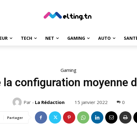
EUR
TECH
NET
GAMING
AUTO
SANT
Gaming
 la configuration moyenne 
15 janvier 2022
0
Par -
La Rédaction
Partager