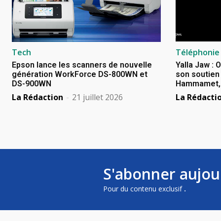
Tech
Téléphonie
Epson lance les scanners de nouvelle
Yalla Jaw : 
génération WorkForce DS-800WN et
son soutien 
DS-900WN
Hammamet, B
La Rédaction
-
21 juillet 2026
La Rédacti
S'abonner aujou
Pour du contenu exclusif
.