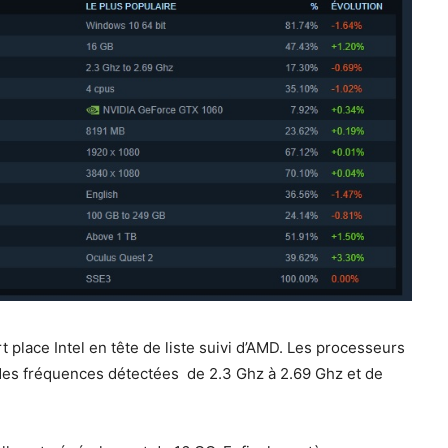
place Intel en tête de liste suivi d’AMD. Les processeurs
des fréquences détectées de 2.3 Ghz à 2.69 Ghz et de