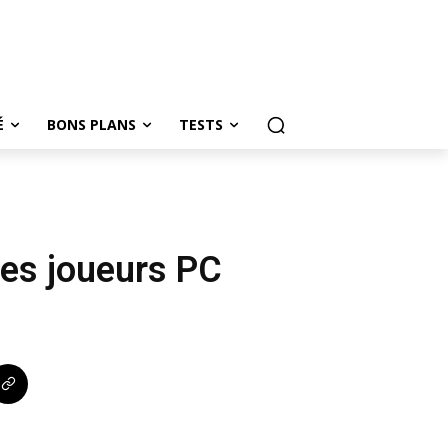
É
BONS PLANS
TESTS
des joueurs PC