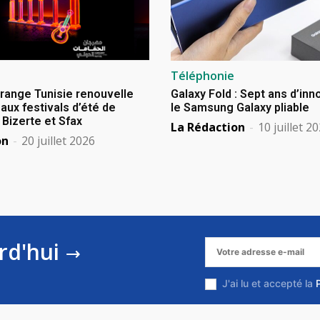
Téléphonie
Orange Tunisie renouvelle
Galaxy Fold : Sept ans d’in
aux festivals d’été de
le Samsung Galaxy pliable
izerte et Sfax
La Rédaction
-
10 juillet 2
on
-
20 juillet 2026
rd'hui
J'ai lu et accepté la