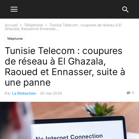
Accueil
Téléphonie
Tunisie Telecom : coupures de réseau à El
Ghazala, Raoued et Ennasser,...
Téléphonie
Tunisie Telecom : coupures
de réseau à El Ghazala,
Raoued et Ennasser, suite à
une panne
0
Par
La Rédaction
-
20 mai 2026