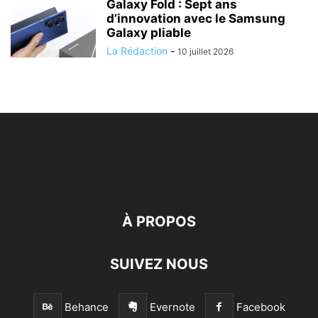
Galaxy Fold : Sept ans
d’innovation avec le Samsung
Galaxy pliable
La Rédaction
-
10 juillet 2026
À PROPOS
SUIVEZ NOUS
Behance
Evernote
Facebook