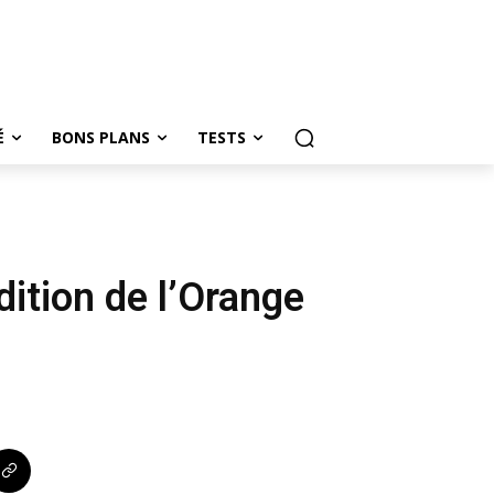
É
BONS PLANS
TESTS
ition de l’Orange