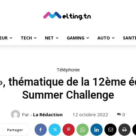
EUR
TECH
NET
GAMING
AUTO
SANT
Téléphonie
, thématique de la 12ème éd
Summer Challenge
12 octobre 2022
0
Par -
La Rédaction
Partager