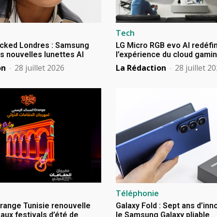
Tech
cked Londres : Samsung
LG Micro RGB evo AI redéfin
s nouvelles lunettes AI
l’expérience du cloud gami
on
-
28 juillet 2026
La Rédaction
-
28 juillet 2
Téléphonie
Orange Tunisie renouvelle
Galaxy Fold : Sept ans d’in
aux festivals d’été de
le Samsung Galaxy pliable