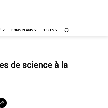
É
BONS PLANS
TESTS
es de science à la