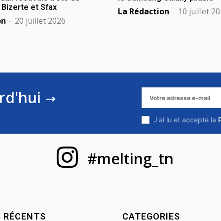
izerte et Sfax
La Rédaction
-
10 juillet 2
on
-
20 juillet 2026
rd'hui
J'ai lu et accepté la
#melting_tn
S RÉCENTS
CATEGORIES