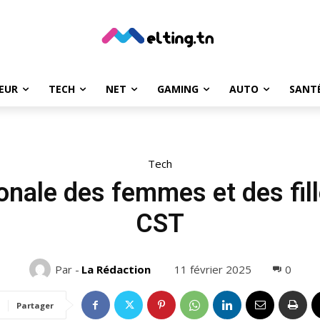
EUR
TECH
NET
GAMING
AUTO
SANT
Tech
onale des femmes et des fill
CST
11 février 2025
0
Par -
La Rédaction
Partager