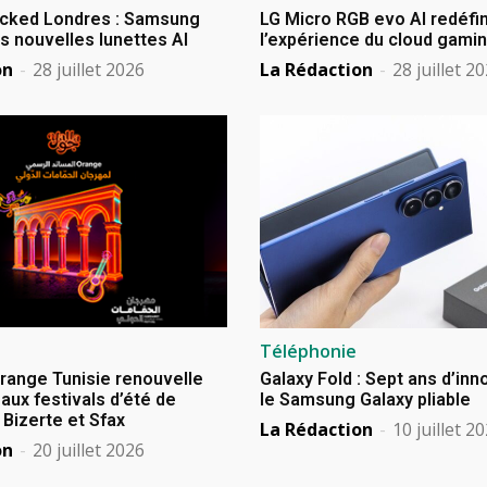
cked Londres : Samsung
LG Micro RGB evo AI redéfin
s nouvelles lunettes AI
l’expérience du cloud gami
on
-
28 juillet 2026
La Rédaction
-
28 juillet 2
Téléphonie
Orange Tunisie renouvelle
Galaxy Fold : Sept ans d’in
aux festivals d’été de
le Samsung Galaxy pliable
izerte et Sfax
La Rédaction
-
10 juillet 2
on
-
20 juillet 2026