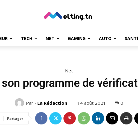
EUR
TECH
NET
GAMING
AUTO
SANT
Net
 son programme de vérifica
14 août 2021
0
Par -
La Rédaction
Partager