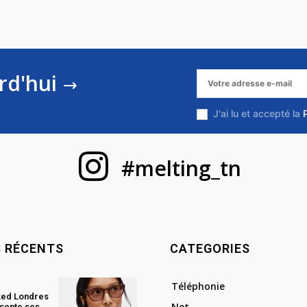
rd'hui
J'ai lu et accepté la
#melting_tn
S RÉCENTS
CATEGORIES
Téléphonie
ked Londres
Net
sente ses