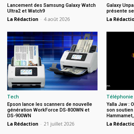
Lancement des Samsung Galaxy Watch
Galaxy Unpa
Ultra2 et Watch9
présente se
La Rédaction
-
4 août 2026
La Rédacti
Tech
Téléphonie
Epson lance les scanners de nouvelle
Yalla Jaw : 
génération WorkForce DS-800WN et
son soutien 
DS-900WN
Hammamet, B
La Rédaction
-
21 juillet 2026
La Rédacti