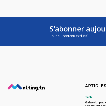
S'abonner aujou
Pour du contenu exclusif
.
ARTICLE
Tech
Galaxy Unpac
: Samsung pré