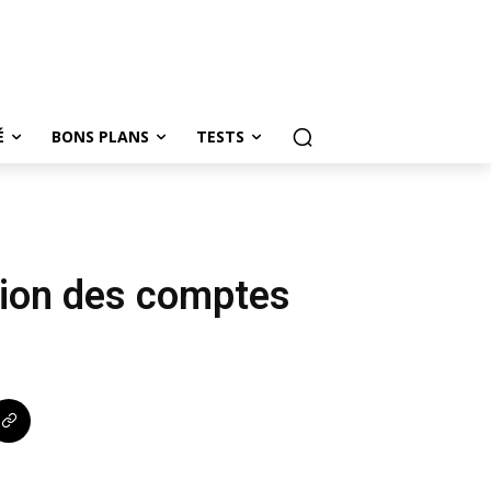
É
BONS PLANS
TESTS
tion des comptes