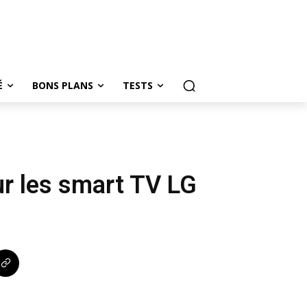
É
BONS PLANS
TESTS
ur les smart TV LG