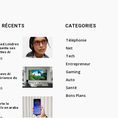
S RÉCENTS
CATEGORIES
Téléphonie
ked Londres
Net
sente ses
ttes AI
Tech
26
Entrepreneur
Gaming
evo AI
périence du
Auto
Santé
26
Bons Plans
rte le
els en arabe
I
26