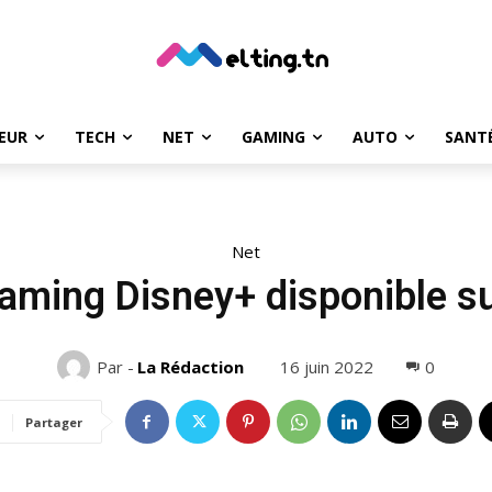
EUR
TECH
NET
GAMING
AUTO
SANT
Net
eaming Disney+ disponible s
16 juin 2022
0
Par -
La Rédaction
Partager