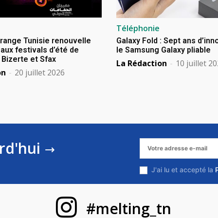
Téléphonie
Orange Tunisie renouvelle
Galaxy Fold : Sept ans d’in
aux festivals d’été de
le Samsung Galaxy pliable
izerte et Sfax
La Rédaction
-
10 juillet 2
on
-
20 juillet 2026
rd'hui
J'ai lu et accepté la
#melting_tn