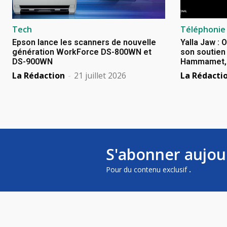
Tech
Téléphonie
Epson lance les scanners de nouvelle
Yalla Jaw : 
génération WorkForce DS-800WN et
son soutien 
DS-900WN
Hammamet, B
La Rédaction
-
21 juillet 2026
La Rédacti
S'abonner aujou
Pour du contenu exclusif
.