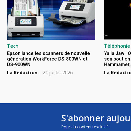
Tech
Téléphonie
Epson lance les scanners de nouvelle
Yalla Jaw : 
génération WorkForce DS-800WN et
son soutien 
DS-900WN
Hammamet, B
La Rédaction
-
21 juillet 2026
La Rédacti
S'abonner aujou
Pour du contenu exclusif
.