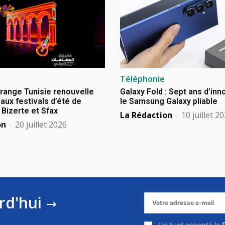
Téléphonie
Orange Tunisie renouvelle
Galaxy Fold : Sept ans d’in
aux festivals d’été de
le Samsung Galaxy pliable
izerte et Sfax
La Rédaction
-
10 juillet 2
on
-
20 juillet 2026
rd'hui
J'ai lu et accepté la