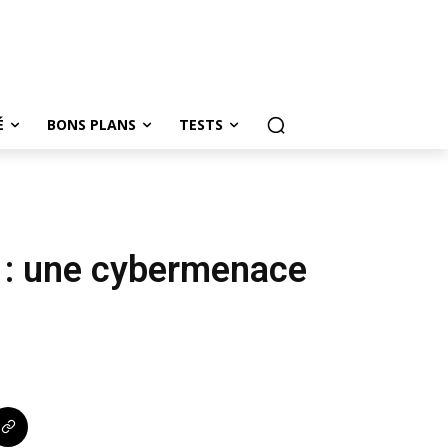
É
BONS PLANS
TESTS
4 : une cybermenace