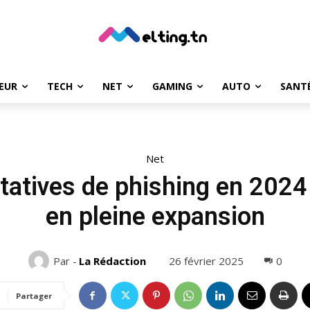
EUR
TECH
NET
GAMING
AUTO
SANT
Net
ntatives de phishing en 202
en pleine expansion
26 février 2025
0
Par -
La Rédaction
Partager