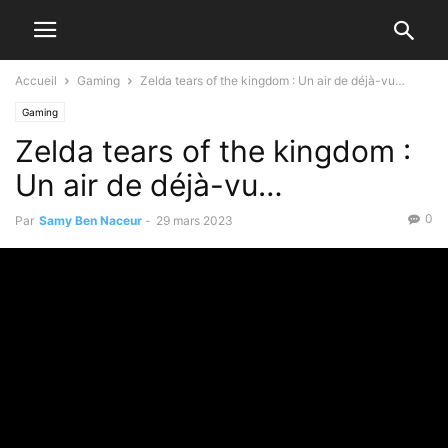
Accueil
Gaming
Zelda tears of the kingdom : Un air de déjà-vu…
Gaming
Zelda tears of the kingdom :
Un air de déjà-vu…
0
Par
Samy Ben Naceur
-
29 mars 2023