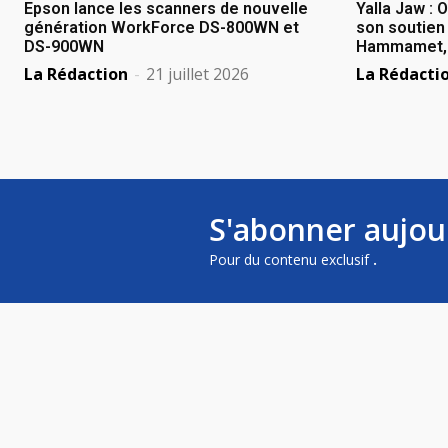
Epson lance les scanners de nouvelle
Yalla Jaw : 
génération WorkForce DS-800WN et
son soutien 
DS-900WN
Hammamet, B
La Rédaction
-
21 juillet 2026
La Rédacti
S'abonner aujou
Pour du contenu exclusif
.