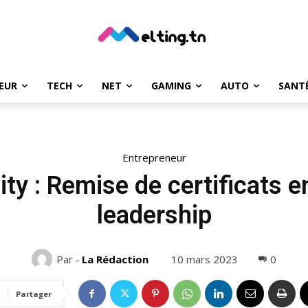
EUR
TECH
NET
GAMING
AUTO
SANT
Entrepreneur
ty : Remise de certificats e
leadership
10 mars 2023
0
Par -
La Rédaction
Partager