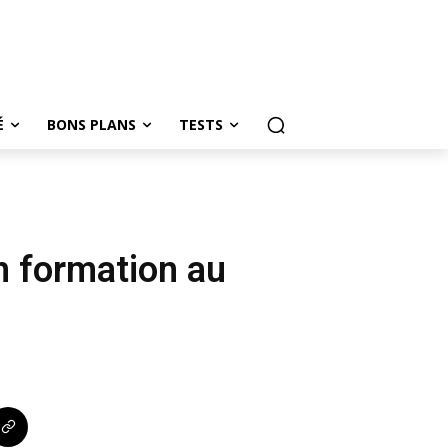
É
BONS PLANS
TESTS
n formation au