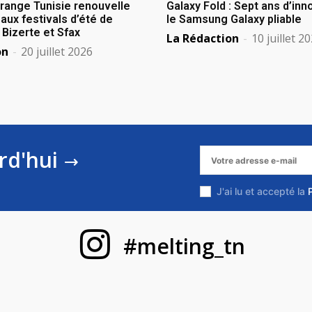
Orange Tunisie renouvelle
Galaxy Fold : Sept ans d’in
aux festivals d’été de
le Samsung Galaxy pliable
izerte et Sfax
La Rédaction
-
10 juillet 2
on
-
20 juillet 2026
rd'hui
J'ai lu et accepté la
#melting_tn