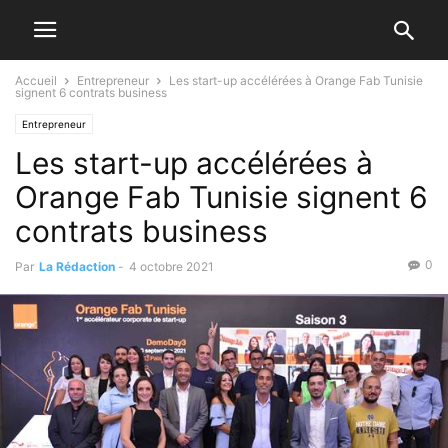
Accueil
Entrepreneur
Les start-up accélérées à Orange Fab Tunisie
signent 6 contrats business
Entrepreneur
Les start-up accélérées à
Orange Fab Tunisie signent 6
contrats business
0
Par
La Rédaction
-
4 octobre 2021