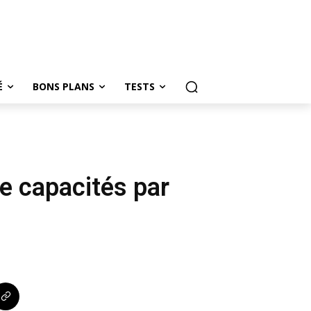
É
BONS PLANS
TESTS
de capacités par