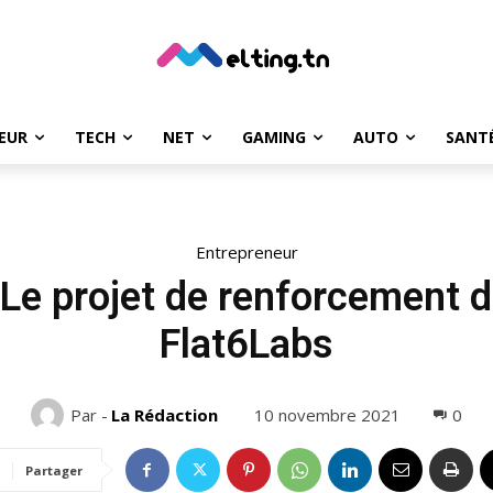
EUR
TECH
NET
GAMING
AUTO
SANT
Entrepreneur
: Le projet de renforcement 
Flat6Labs
10 novembre 2021
0
Par -
La Rédaction
Partager