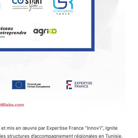
et mis en œuvre par Expertise France “Innov’i”, Ignite
 des structures d’accompagnement régionales en Tunisie.