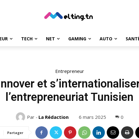
EUR
TECH
NET
GAMING
AUTO
SANT
Entrepreneur
Innover et s’internationalise
l’entrepreneuriat Tunisien
6 mars 2025
0
Par -
La Rédaction
Partager