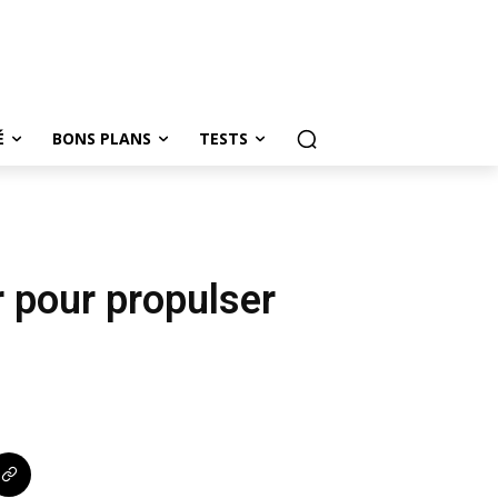
É
BONS PLANS
TESTS
r pour propulser