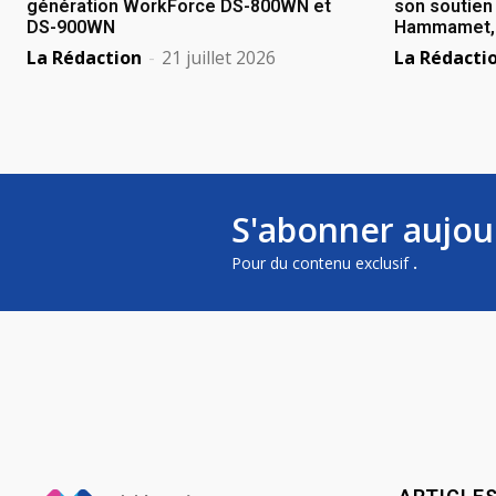
génération WorkForce DS-800WN et
son soutien 
DS-900WN
Hammamet, B
La Rédaction
-
21 juillet 2026
La Rédacti
S'abonner aujou
Pour du contenu exclusif
.