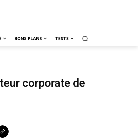
É
BONS PLANS
TESTS
teur corporate de