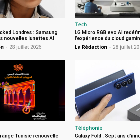
Tech
cked Londres : Samsung
LG Micro RGB evo AI redéfin
s nouvelles lunettes AI
l’expérience du cloud gami
on
-
28 juillet 2026
La Rédaction
-
28 juillet 2
Téléphonie
Orange Tunisie renouvelle
Galaxy Fold : Sept ans d’in