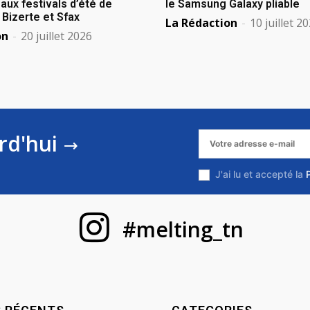
aux festivals d’été de
le Samsung Galaxy pliable
izerte et Sfax
La Rédaction
-
10 juillet 2
on
-
20 juillet 2026
rd'hui
J'ai lu et accepté la
#melting_tn