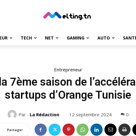
EUR
TECH
NET
GAMING
AUTO
SANT
Entrepreneur
la 7ème saison de l’accéléra
startups d’Orange Tunisie
12 septembre 2024
0
Par -
La Rédaction
Partager