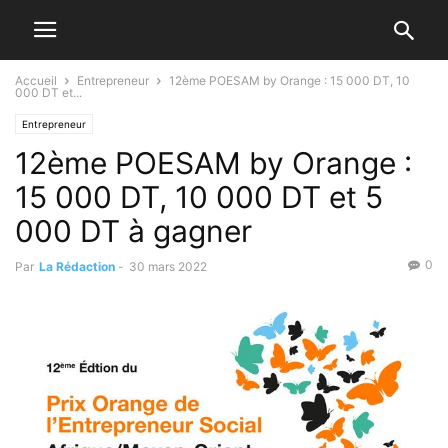
Accueil
Entrepreneur
12ème POESAM by Orange : 15 000 DT, 10
000 DT et...
Entrepreneur
12ème POESAM by Orange :
15 000 DT, 10 000 DT et 5
000 DT à gagner
0
Par
La Rédaction
-
30 mars 2022