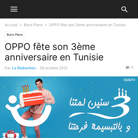
Accueil
Bons Plans
OPPO fête son 3ème anniversaire en Tunisie
Bons Plans
OPPO fête son 3ème
anniversaire en Tunisie
0
Par
La Rédaction
-
26 octobre 2021