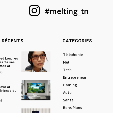
#melting_tn
S RÉCENTS
CATEGORIES
Téléphonie
ked Londres
Net
sente ses
ttes AI
Tech
26
Entrepreneur
Gaming
evo AI
périence du
Auto
Santé
26
Bons Plans