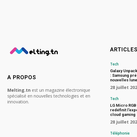
ARTICLE
Tech
Galaxy Unpac
: Samsung pré
A PROPOS
nouvelles lune
28 juillet 20
Melting.tn
est un magazine électronique
spécialisé en nouvelles technologies et en
Tech
innovation.
LG Micro RGB 
redéfinit l’ex
cloud gaming
28 juillet 20
Téléphonie