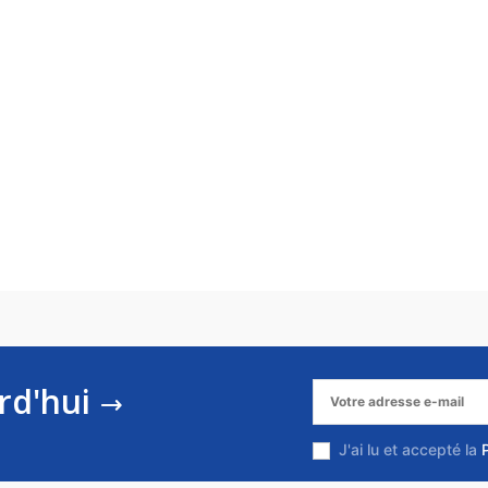
rd'hui
J'ai lu et accepté la