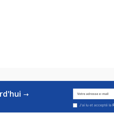
rd'hui
J'ai lu et accepté la