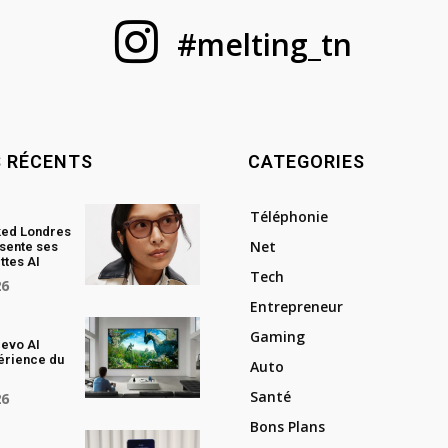
#melting_tn
S RÉCENTS
CATEGORIES
Téléphonie
ked Londres
Net
sente ses
ttes AI
Tech
26
Entrepreneur
Gaming
evo AI
périence du
Auto
Santé
26
Bons Plans