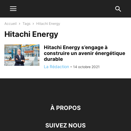
Accueil
Tags
Hitachi Energy
Hitachi Energy
Hitachi Energy s’engage à
construire un avenir énergétique
durable
La Rédaction
-
14 octobre 2021
À PROPOS
SUIVEZ NOUS