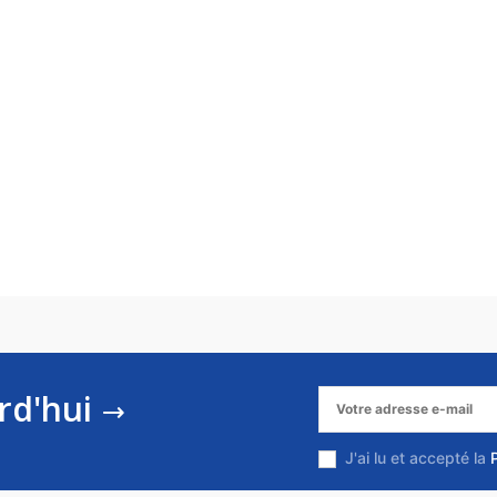
rd'hui
J'ai lu et accepté la