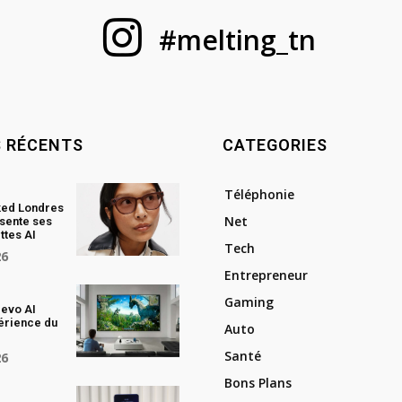
#melting_tn
S RÉCENTS
CATEGORIES
Téléphonie
ked Londres
Net
sente ses
ttes AI
Tech
26
Entrepreneur
Gaming
evo AI
périence du
Auto
Santé
26
Bons Plans