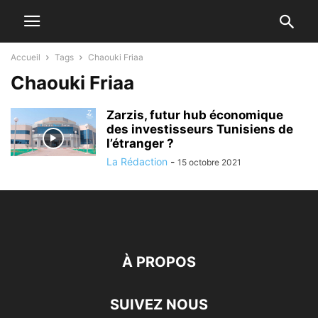
Accueil
Tags
Chaouki Friaa
Chaouki Friaa
Zarzis, futur hub économique
des investisseurs Tunisiens de
l’étranger ?
La Rédaction
-
15 octobre 2021
À PROPOS
SUIVEZ NOUS