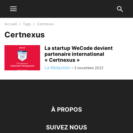
Accueil
Tags
Certnexus
Certnexus
La startup WeCode devient
partenaire international
« Certnexus »
La Rédaction
-
2 novembre 2022
À PROPOS
SUIVEZ NOUS