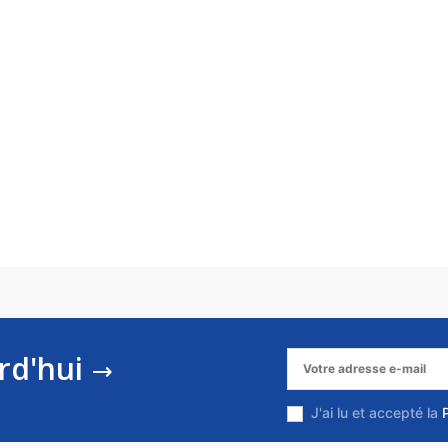
rd'hui
J'ai lu et accepté la