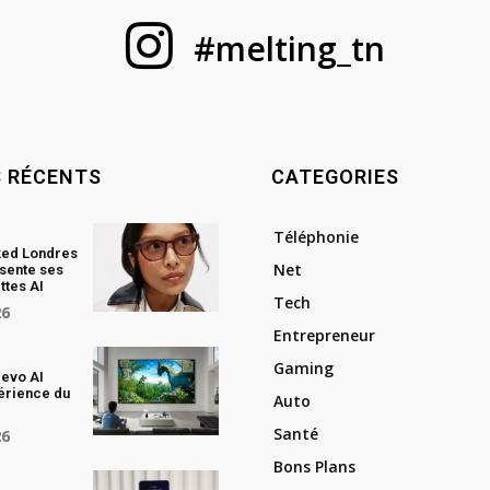
#melting_tn
S RÉCENTS
CATEGORIES
Téléphonie
ked Londres
Net
sente ses
ttes AI
Tech
26
Entrepreneur
Gaming
evo AI
périence du
Auto
Santé
26
Bons Plans