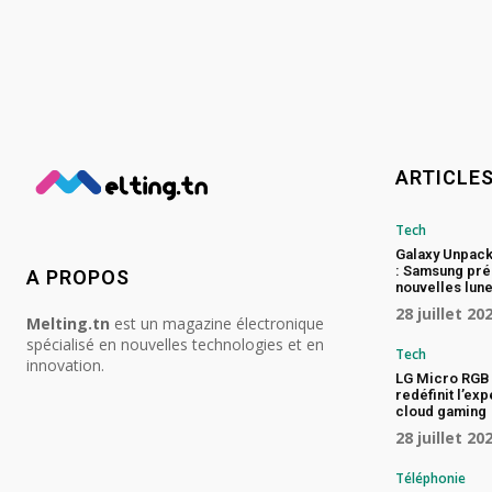
ARTICLE
Tech
Galaxy Unpac
: Samsung pré
A PROPOS
nouvelles lune
28 juillet 20
Melting.tn
est un magazine électronique
spécialisé en nouvelles technologies et en
Tech
innovation.
LG Micro RGB 
redéfinit l’ex
cloud gaming
28 juillet 20
Téléphonie