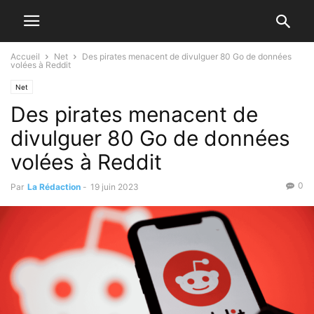
Accueil
Net
Des pirates menacent de divulguer 80 Go de données
volées à Reddit
Net
Des pirates menacent de
divulguer 80 Go de données
volées à Reddit
0
Par
La Rédaction
-
19 juin 2023