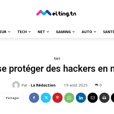
EUR
TECH
NET
GAMING
AUTO
SANT
Net
se protéger des hackers en m
19 août 2025
0
Par -
La Rédaction
Partager