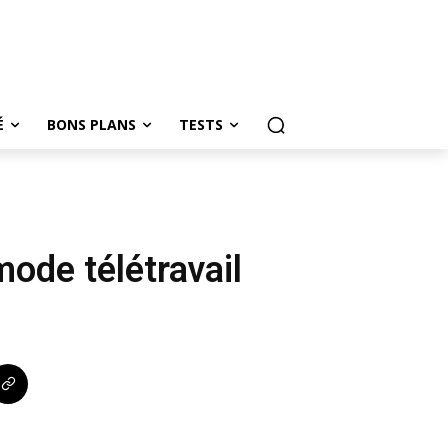
É
BONS PLANS
TESTS
ode télétravail