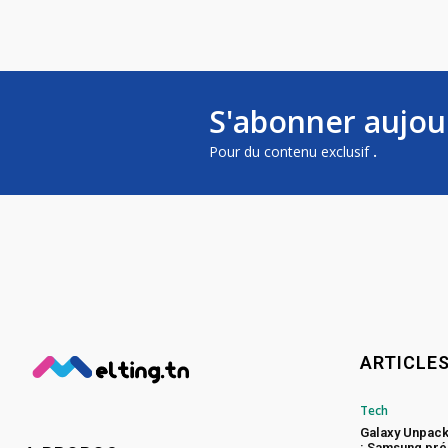
S'abonner aujou
Pour du contenu exclusif
.
ARTICLE
Tech
Galaxy Unpac
: Samsung pré