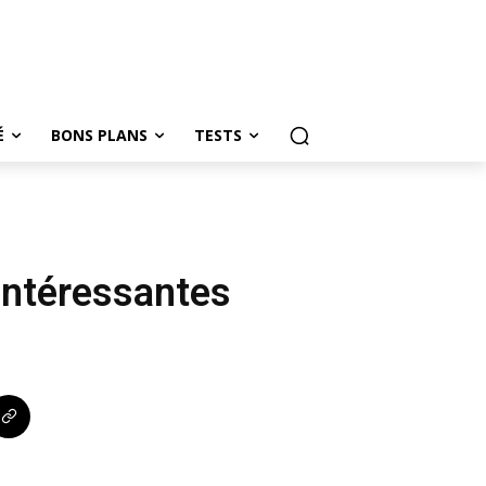
É
BONS PLANS
TESTS
intéressantes