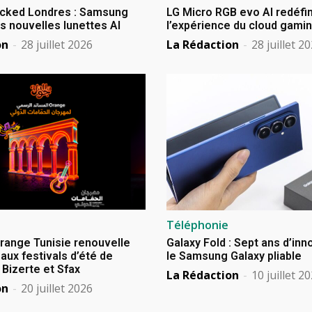
cked Londres : Samsung
LG Micro RGB evo AI redéfin
s nouvelles lunettes AI
l’expérience du cloud gami
on
-
28 juillet 2026
La Rédaction
-
28 juillet 2
Téléphonie
Orange Tunisie renouvelle
Galaxy Fold : Sept ans d’in
aux festivals d’été de
le Samsung Galaxy pliable
izerte et Sfax
La Rédaction
-
10 juillet 2
on
-
20 juillet 2026