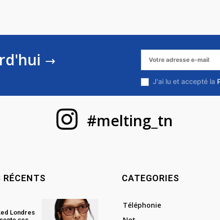
rd'hui
J'ai lu et accepté la
#melting_tn
S RÉCENTS
CATEGORIES
Téléphonie
ked Londres
Net
sente ses