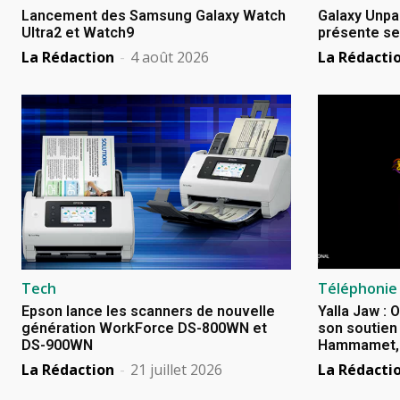
Lancement des Samsung Galaxy Watch
Galaxy Unpa
Ultra2 et Watch9
présente se
La Rédaction
-
4 août 2026
La Rédacti
Tech
Téléphonie
Epson lance les scanners de nouvelle
Yalla Jaw : 
génération WorkForce DS-800WN et
son soutien 
DS-900WN
Hammamet, B
La Rédaction
-
21 juillet 2026
La Rédacti