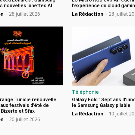
s nouvelles lunettes AI
l’expérience du cloud gami
on
-
28 juillet 2026
La Rédaction
-
28 juillet 2
Téléphonie
Orange Tunisie renouvelle
Galaxy Fold : Sept ans d’in
aux festivals d’été de
le Samsung Galaxy pliable
izerte et Sfax
La Rédaction
-
10 juillet 2
on
-
20 juillet 2026