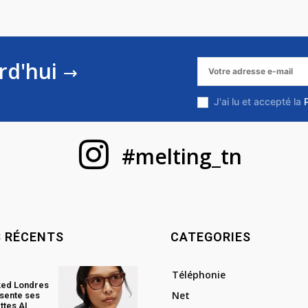
rd'hui
J'ai lu et accepté la
#melting_tn
S RÉCENTS
CATEGORIES
Téléphonie
ked Londres
Net
sente ses
ttes AI