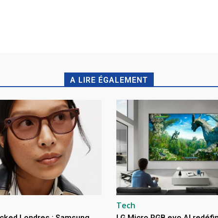
A LIRE ÉGALEMENT
Tech
cked Londres : Samsung
LG Micro RGB evo AI redéfin