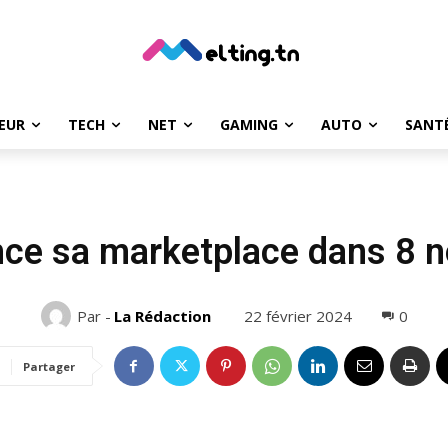
EUR
TECH
NET
GAMING
AUTO
SANT
nce sa marketplace dans 8 
22 février 2024
0
Par -
La Rédaction
Partager