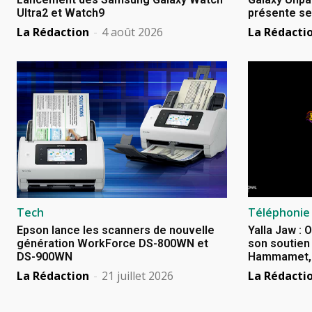
Ultra2 et Watch9
présente se
La Rédaction
-
4 août 2026
La Rédacti
Tech
Téléphonie
Epson lance les scanners de nouvelle
Yalla Jaw : 
génération WorkForce DS-800WN et
son soutien 
DS-900WN
Hammamet, B
La Rédaction
-
21 juillet 2026
La Rédacti