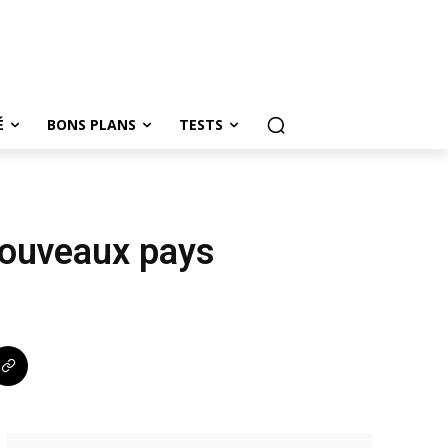
É
BONS PLANS
TESTS
nouveaux pays