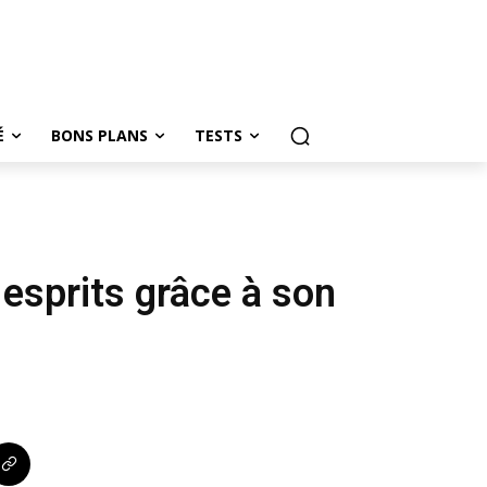
É
BONS PLANS
TESTS
esprits grâce à son