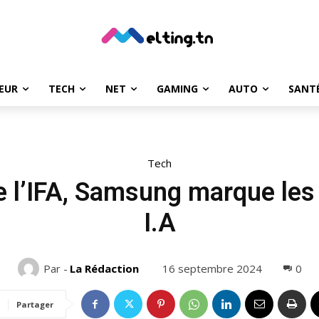
EUR
TECH
NET
GAMING
AUTO
SANT
Tech
e l’IFA, Samsung marque les 
I.A
16 septembre 2024
0
Par -
La Rédaction
Partager