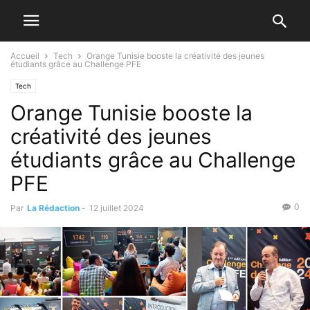
Accueil
Tech
Orange Tunisie booste la créativité des jeunes
étudiants grâce au Challenge PFE
Tech
Orange Tunisie booste la
créativité des jeunes
étudiants grâce au Challenge
PFE
0
Par
La Rédaction
-
12 juillet 2024