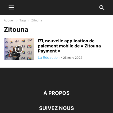
Accueil
Tags
Zitouna
Zitouna
IZI, nouvelle application de
paiement mobile de « Zitouna
Payment »
La Rédaction
-
25 mars 2022
À PROPOS
SUIVEZ NOUS