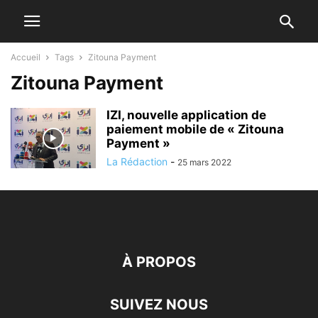
Accueil
Tags
Zitouna Payment
Zitouna Payment
IZI, nouvelle application de
paiement mobile de « Zitouna
Payment »
La Rédaction
-
25 mars 2022
À PROPOS
SUIVEZ NOUS