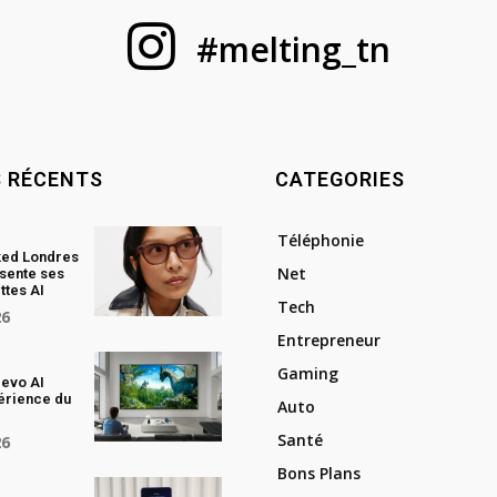
#melting_tn
S RÉCENTS
CATEGORIES
Téléphonie
ked Londres
Net
sente ses
ttes AI
Tech
26
Entrepreneur
Gaming
evo AI
périence du
Auto
Santé
26
Bons Plans