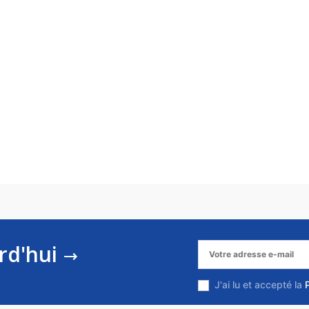
rd'hui
J'ai lu et accepté la