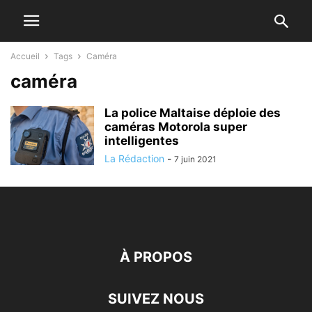
Accueil
Tags
Caméra
caméra
La police Maltaise déploie des
caméras Motorola super
intelligentes
La Rédaction
-
7 juin 2021
À PROPOS
SUIVEZ NOUS