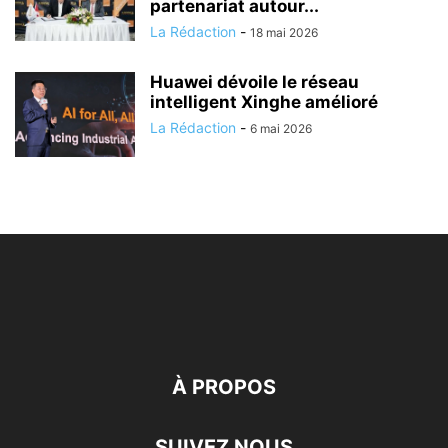
partenariat autour...
La Rédaction
-
18 mai 2026
Huawei dévoile le réseau
intelligent Xinghe amélioré
La Rédaction
-
6 mai 2026
À PROPOS
SUIVEZ NOUS